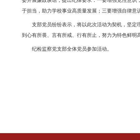
委开展廉政谈话，提出纪律要求：一要增强党性意识
于担当，助力学校事业高质量发展；三要增强自律意
支部党员纷纷表示，将以此次活动为契机，坚定
到心有所畏、言有所戒、行有所止，努力为特色鲜明
纪检监察党支部全体党员参加活动。