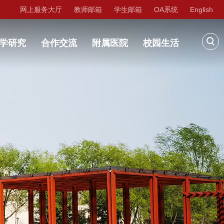
网上服务大厅
教师邮箱
学生邮箱
OA系统
English
学研究
合作交流
附属医院
校园生活