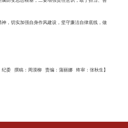
拒腐防变思想根基；二要增强责任意识，敢于担当、善
精神，切实加强自身作风建设，坚守廉洁自律底线，做
：纪委 撰稿：周漠柳 责编：蒲丽娜 终审：张秋生】