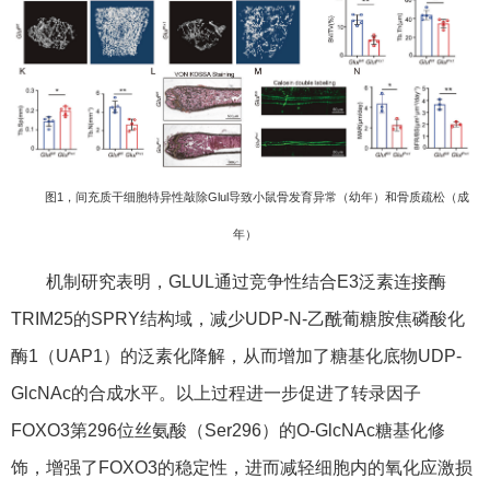
图1，间充质干细胞特异性敲除Glul导致小鼠骨发育异常（幼年）和骨质疏松（成
年）
机制研究表明，GLUL通过竞争性结合E3泛素连接酶
TRIM25的SPRY结构域，减少UDP-N-乙酰葡糖胺焦磷酸化
酶1（UAP1）的泛素化降解，从而增加了糖基化底物UDP-
GlcNAc的合成水平。以上过程进一步促进了转录因子
FOXO3第296位丝氨酸（Ser296）的O-GlcNAc糖基化修
饰，增强了FOXO3的稳定性，进而减轻细胞内的氧化应激损