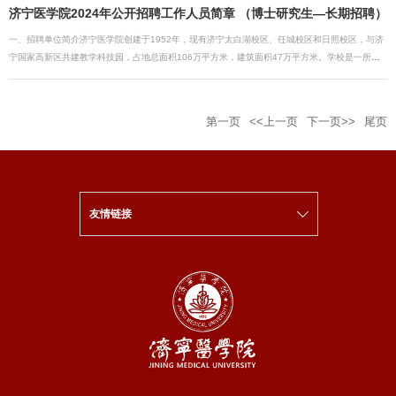
济宁医学院2024年公开招聘工作人员简章 （博士研究生—长期招聘）
一、招聘单位简介济宁医学院创建于1952年，现有济宁太白湖校区、任城校区和日照校区，与济
宁国家高新区共建教学科技园，占地总面积106万平方米，建筑面积47万平方米。学校是一所以
医学教育为主体，医、理、工、管、文等多学科协调发展的省属普通本科高等医科院校，作为临
床医学硕士专业学位授权单位和教育部本科教学水平评估优秀高校，以优异成绩通过教育部临床
医学专业认证；有19个教学单位、36个本科专业，其中，国家级一流本科专业2个、省级一流本
第一页
<<上一页
下一页>>
尾页
科专业18个，全日制在校生17000余人；有国家级特色专业建设点、综合改革试点项目、卓越医
生教育培养计划4项，国家级示范中心、国际合作实验室4个，实验教学示范中心、人才培养模式
创新实验区、教学团队等10个；有国家级一流本科课程4门、省级一流本科课程20门，国家级精
品课程、精品资源共享课、省级精品课程等34门；有1所直属附属医院，13所非直属附属医院，
196个实践教学基地。临床医学、药理学与毒理学学科进入ESI全球排名前1%，构建“345雁阵
友情链接
式”学科发展体系，有省高水平培育学科1个，省中医药等重点学科7个，省级青年创新团队15个，
立项建设省级培育科研创新团队18个