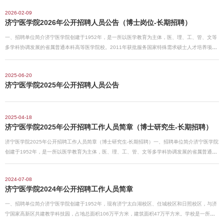
势，学校是全国最早开设精神医学本科专业的四所高校之一。现有直
2026-02-09
属附属医院3所、非直属附属医院12所。其中，济宁医学院附属医院
济宁医学院2026年公开招聘人员公告（博士岗位-长期招聘）
为山东省区域医疗中心，在国家三级公立医院绩效考核中，连续7年
一、招聘单位简介济宁医学院创建于1952年，是一所以医学教育为主体，医、理、工、管、文等
位列全国前10%，国家监测指标等级A+，综合服务能力在山东省位居
多学科协调发展的省属普通本科高等医学院校。2011年获批服务国家特殊需求硕士人才培养项
前列。二、招聘岗位和人数根据省属事业单位公开招聘有关规定，结
目，2024年获批硕士学位授予单位。学校是全国首批卓越医生教育培养计划高校、山东省首批应
合工作需要，我校面向社会公开招聘初级专业技术岗位人员3名。具
用型本科高校。现有济宁太白湖校区、任城校区和日照校区。二、招聘岗位和人数根据事业单位
体岗位及条件详见《省属事业单位公开招聘人员岗位汇总表》（附件
2025-06-20
公开招聘有关规定，结合工作需要，济宁医学院拟面向社会公开招聘中级专业技术岗位人员46
1）。三、招聘条件（一）基本条件1.具有中华人民共和国国籍；2.遵
济宁医学院2025年公开招聘人员公告
名。具体岗位及条件详见《省属事业单位公开招聘人员岗位汇总表》（附件1）。三、招聘条件
守中华人民共和国宪法和法律，拥护中国共产党领导和社会主义制
（一）基本条件1.具有中华人民共和国国籍；2.遵守中华人民共和国宪法和法律，拥护中国共产党
度；3.具有良好的道德品行和适应岗位的身体条件、心理素质；4.年
领导和社会主义制度；3.具有良好的道德品行和适应岗位的身体条件、心理素质；4.具有招聘岗位
龄在38周岁以下（1987年6月以后出生）；5.具有招聘岗位要求的专
2025-04-18
要求的专业或技能条件;5.应聘中级岗位的人员年龄应在45周岁以下（1980年2月以后出生）；6.
业或技能条件；
济宁医学院2025年公开招聘工作人员简章（博士研究生-长期招聘）
具备招聘岗位所需的其他条件；7.法律、法规规定的其他条件。（二）岗位条件详见《省属事业
单位公开招聘人员岗位汇总表》（附件1）。现役军人，在读的非应届毕业生，因师德失范、学术
济宁医学院2025年公开招聘工作人员简章（博士研究生-长期招聘）一、招聘单位简介济宁医学院
不端行为被处分的人员，因犯罪受过刑事处
创建于1952年，是一所以医学教育为主体，医、理、工、管、文等多学科协调发展的省属普通本
科高等医科院校。2011年获批服务国家特殊需求硕士人才培养项目，2024年获批硕士学位授予单
位。学校是全国首批卓越医生教育培养计划高校、山东省首批应用型本科高校。现有济宁太白湖
2024-07-08
校区、任城校区和日照校区，与济宁国家高新区共建教学科技园。二、招聘岗位和人数根据事业
济宁医学院2024年公开招聘工作人员简章
单位公开招聘有关规定，结合工作需要，济宁医学院拟面向社会公开招聘高级专业技术岗位工作
人员17名、中级专业技术岗位工作人员33名。具体岗位及条件详见《省属事业单位公开招聘工作
一、招聘单位简介济宁医学院创建于1952年，现有济宁太白湖校区、任城校区和日照校区，与济
人员岗位汇总表》（附件1）。三、招聘条件（一）基本条件1.具有中华人民共和国国籍；2.遵守
宁国家高新区共建教学科技园，占地总面积106万平方米，建筑面积47万平方米。学校是一所以
中华人民共和国宪法和法律，拥护中国共产党领导和社会主义制度；3.具有良好的道德品行和适
医学教育为主体，医、理、工、管、文等多学科协调发展的省属普通本科高等医科院校，有1所直