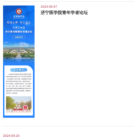
应岗位的身体条件、心理素质；4.具有招聘岗位要求的专业或技能条件;5.应聘中级岗位的人员年
属附属医院，13所非直属附属医院，196个实践教学基地。现有19个教学单位、36个本科专业，
2024-06-07
龄应在45周岁以下（1979年4月以后出生），应聘高级岗位的人员年龄应在55周岁以下（1969年
济宁医学院青年学者论坛
全日制在校生17000余人；有国家级特色专业建设点、综合改革试点项目、卓越医生教育培养计
4月以后出生）；6.具备招聘
划4项，国家级示范中心、国际合作实验室4个，实验教学示范中心、人才培养模式创新实验区、
教学团队等10个；有国家级一流本科课程4门、省级一流本科课程20门，国家级精品课程、精品
资源共享课、省级精品课程等34门。临床医学、药理学与毒理学学科进入ESI全球排名前1%，构
建“345雁阵式”学科发展体系，有省高水平培育学科1个，省中医药等重点学科7个，省级青年创新
团队15个，立项建设省级培育科研创新团队18个。现有国家级博士后科研工作站1个，国家级科
研平台1个，山东省院士工作站1个，山东省出生缺陷研究与转化协同创新中心等省厅级科研平台
24个，国家级临床重点专科3
2024-05-24