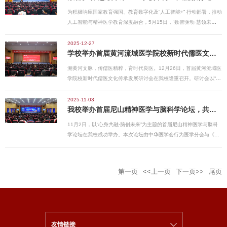
度，确保“十五五”开好局起好步。卢国华强调，要锚定高质量发展目
的初心使命，把“办好人民
疗、科学研究、亚专业建设、学术型科室等方面进行深入分享。报告
标任务，以深化改革破解堵点难点。一是聚焦思想政治引领，落实立
为积极响应国家教育强国、教育数字化及“人工智能+” 行动部署，推动
始终贯穿“一切为了病人”的理念，他强调，“临床医疗是为了病人的今
德树人根本任务，不断完善“三全育人”格局，实施新时代立德树人工
人工智能与精神医学教育深度融合，5月15日，“数智驱动·慧领未
天，教学是为了病人的明天，科研是为了病人的后天”，阐明了临床、
程，打造济医特色育人品牌；二是聚焦教育教学改革，优化专业结
来”——AI赋能教育论坛暨精神医学教育大模型MentalEduAI发布会在
教学、科研三者相辅相成、协同发力的重要意义，为医教研一体发展
构，完善课程体系，深化课堂改革，营造优良学风，夯实人才培养根
我校顺利举行。安徽医科大学教务处课程思政发展中心办公室主任朱
2025-12-27
提供了实践指引；以临床医疗中“三张小纸条”的故事，彰显了关怀守
基；三是聚焦学科建设，打造优势特色学科，大力发展医工、医理、
学校举办首届黄河流域医学院校新时代儒医文化传承发展研讨会
倩、山东省精神卫生中心副院长龚元东、山东省戴庄医院院长苏中
护患者健康的医者仁心，让在场师生对医学事业的价值有了更深刻的
医管、医文等交叉学科，实施学
华、超星集团山东分公司总经理邱新民参加发布会。学校党委副书
理解，为全体师生上了一堂兼具温度与深度的医学人文与思想教育
溯黄河文脉，传儒医精粹，育时代良医。12月26日，首届黄河流域医
记、院长李栋出席发布会并致辞，学校党委委员、副院长刘传新主持
课，在言传身教中厚植医者仁心与使命担当。卢国华代表学校对房静
学院校新时代儒医文化传承发展研讨会在我校隆重召开。研讨会以“新
发布会。李栋代表学校向与会领导嘉宾、专家学者表示热烈欢迎和诚
远院士荣归母校传经送宝表示热烈欢迎和衷心感谢，院士的报告既蕴
时代儒医文化的价值”为主题，共溯黄河流域儒医文化根源，共商新时
挚感谢，并介绍了学校基本情况。他表示，当前新一轮科技革命和产
含着对医学事业的传承创新，彰显了坚守领域、深耕不辍的久久为
代传承发展路径，共探儒医融合育人新机制，为推动黄河流域医学教
2025-11-03
业变革加速演进，人工智能正深刻重塑教育形态。学校充分发挥精神
功，更承载着立德树人、薪火相传的桃李芬芳，是对母校的深情回
我校举办首届尼山精神医学与脑科学论坛，共谋心身共融新未来
育高质量发展与健康中国建设凝聚合力。尼山世界儒学中心（中国孔
医学学科专业优势，持续深化产学研协同创新，联合超星集团，研发
馈，也是对后辈的殷切期望。她指出，院
子基金会秘书处）党委书记、副主任、中国孔子基金会副理事长、秘
国内首个精神医学教育垂直大模型——MentalEduAI。这是我校落
11月2日，以“心身共融·脑创未来”为主题的首届尼山精神医学与脑科
书长国承彦，山东省教育厅思想政治工作处（宣传教育处）处长陈成
实“人工智能+教育”国家战略的重要成果，更是以数智杠杆撬动精神医
学论坛在我校成功举办。本次论坛由中华医学会行为医学分会与《中
标，山东省卫生健康委员会中医药政策法规处一级调研员陈高潮，学
学人才培养范式变革的“济医方案”。学校将持续迭代优化
华行为医学与脑科学杂志》编委会联合主办，济宁医学院与北京大学
校党委书记卢国华出席开幕式并致辞；山东中医药大学原副校长王振
MentalEduAI功能，深化“校内赋能+行业协同”运行模式，打造覆
第六医院共同承办，并得到了山东省神经科学学会及好心情平台的协
国，孔子研究院党委副书记、院长孔德立，党委副书记、院长李栋作
盖“教、学、练、评、研、用”全流程的智慧学习服务中心，努力培养
办支持。北京大学第六医院（精神卫生研究所）院长（所长）、党委
主旨报告，党委副书记张贤雷主持开幕式。尼山世界儒学中心（中国
第一页
<<上一页
下一页>>
尾页
更多德
副书记、我校1991级校友岳伟华，首都医科大学附属北京安定医院党
孔子基金会秘书处）党委委员、副秘书长，中国孔子基金会孔子学堂
委书记、我校1982级校友许峻峰，国家心理健康和精神卫生防治中心
推进委员会主任周静，山东中医药大学党委副书记艾邸，济宁市委宣
党委委员、副主任王钢，中国医学科学院北京协和医学院继续教育学
传部、济宁市文化传承发展中心主任李芳，济宁市教育家协会会长刘
院院长、我校1984级校友张华，甘肃省卫生健康委党组成员、我校
宝之，中华文化促进会颜子文化委员会会长颜廷淦，中共济宁市委统
1997级校友肖砾，全军心理卫生服务中心主任、我校1992级校友许
战部原常务副部长王超和河南医药大学、内蒙古医科大学、甘肃医学
友情链接
鹏，山东省戴庄医院院长、我校1989级校友苏中华，自贡市精神卫生