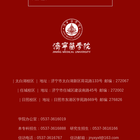
院、西安医学院、长治医学院、山东
中心院长、我校1993级校友刘可智，山东省精神卫生中心副院长、我
校1990级校友龚元东，我校党委原副书记、院长、中华医学会行为医
学分会第五、六届主任委员、《中华行为医学与脑科学杂志》总编辑
白波教授参加会议；学校党委书记卢国华出席开幕式并致辞，党委副
书记、院长李栋主持开幕式，党委委员、副院长庞玉成主持专题报
告，党委
｜太白湖校区 ｜ 地址：济宁市太白湖新区荷花路133号
邮编：272067
｜任城校区 ｜ 地址：济宁市任城区建设南路45号
邮编：272002
｜日照校区 ｜ 地址：日照市东港区学苑路669号
邮编: 276826
学院办公室：0537-3616019
本专科招生：0537-3616888
研究生招生：0537-3616166
信访电话：0537-3616767
信访邮箱：jnyxyxf@163.com