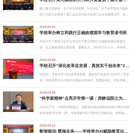
记、院长李栋出席活动并主持“仁济讲坛”第一讲，济宁团市委书记耿
凝心聚力启新程，实干担当谋发展。5月29日，济宁医学院第九届教
鹏，济宁政德教育干部学院副院长刘志桥，学校党委副书记张贤雷，
职工代表大会暨第十届工会会员代表大会第二次会议隆重召开。会议
党委委员、统战部部长陈晓东出席活动。开院仪式由学校党委委员、
系统总结学校2025年以来工作成绩，精准研判发展形势，明确“十五
副院长王文姮主持。开院仪式上，卢国华代表学校向与会嘉宾表示热
五”时期总体发展思路与远景目标，部署2026年重点工作任务。学校
2026-03-31
烈欢迎和诚挚谢意，她介绍了学校的基本情况及发展历程，她表示，
学校举办树立和践行正确政绩观学习教育读书班
党委书记卢国华出席会议并作总结讲话，党委副书记、院长李栋作工
70余年来，济宁医学院始终秉承“明德、仁爱、博学、至善”的校训，
作报告。党委副书记张贤雷主持开幕式，党委班子成员王慧云、甘立
依托济宁得天独厚的儒家文脉与中医药资源，立足儒医同源的地域禀
为深入学习贯彻习近平总书记关于树立和践行正确政绩观的重要论
军、王文姮、张甲福、刘传新、张利宁出席会议。大会在庄严的中华
赋，形成了儒医融合的办学特色，在新时代背景下，探索书院制育人
述，以正确政绩观引领发展、凝聚合力。3月30日至31日，学校举办
人民共和国国歌中正式开幕。李栋作了题为《改革创新攻坚克难奋力
模式，仁济书院应运而生。“仁济”二字，取仁者爱人、济世行医之
树立和践行正确政绩观学习教育读书班。党委书记卢国华主持开班式
谱写高水平医科大学建设新篇章》的工作报告。报告全面回顾了学校
义，书院秉承“让每位学子更优秀”的育人理念，立足“新时代儒医”培养
并作动员讲话。学校党委班子成员，全体处级干部参加读书班。卢国
2026-03-09
在人才培养、学科科研、师资队伍、社会服务、内部治理、师生福
目标，致力打造集文化浸润、医学实践、科技创新于一体的育人阵
学校召开“深化改革促发展，真抓实干创未来”2026年工作会议
华在讲话中指出，开展树立和践行正确政绩观学习教育，是推动全面
祉、党的建设等七大方面取得的丰硕成果，客观分析了高等教育改革
地，培养品德高尚、业务
从严治党向纵深发展、激励广大干部在新时代展现新担当、实现新作
发展的形势任务和学校事业面临的机遇与挑战。报告指出，当前国家
3月8日，学校召开“深化改革促发展，真抓实干创未来”2026年工作会
为的重要举措。要深学细悟习近平总书记关于树立和践行正确政绩观
政策红利叠加、教育强省加速推进，机遇与挑战并存，学校要准确把
议。学校党委书记卢国华出席会议并讲话，党委副书记、院长李栋作
的重要指示精神，深刻把握正确政绩观的科学内涵和实践要求，提高
握新时代高等教育发展大势，保持战略定力、坚持开放办学、聚力攻
工作报告，党委副书记张贤雷主持会议，党委班子成员出席会议。卢
政治站位、扛起政治责任，不断增强树立和践行正确政绩观的思想自
坚克难，提升服务能力，奋力开创学校高质量发展崭新篇章。报告强
国华指出，今年是“十五五”开局之年，是贯彻落实教育强国、教育强
2026-03-09
觉和行动自觉，以实际行动深刻领悟“两个确立”的决定性意义、坚决
调，未来五年，学校将继续坚持以习近平新时代中国特色社会主义思
“科学家精神”点亮开学第一课：房静远院士为母校师生作专题报告
省建设三年行动计划承上启下关键之年，也是实现高水平医科大学建
做到“两个维护”。卢国华强调，要深刻领悟“立党为公、为民造福、科
想为指导，全面贯彻党的二十大和二
设特别重要的一年。全校上下要深入学习贯彻党的二十届四中全会精
学决策、真抓实干”的丰富内涵，牢牢把握学习教育的总要求。要在学
3月8日下午，中国科学院院士、我校杰出校友房静远来校为师生作报
神、全国两会精神，牢固树立和践行正确政绩观，立足当下、放眼长
习中锤炼党性修养，站稳“立党为公”的立场，以“功成不必在我、功成
告并讲授“开学第一课”。学校党委书记卢国华主持报告会，党委副书
远，深刻把握学校事业发展的优势、劣势、机遇、挑战，深入实施“深
必定有我”的担当，真心实意履职尽责、干事创业；要在学习中树牢宗
记、院长李栋，在家党委班子成员参加了会议。房静远院士以《学科
化改革、强化作风”年行动，以深化改革破解发展难题，激发办学活
旨意识，厚植“为民造福”的情怀，让师生医护员工的获得感成色更
建设与人才培养——仁济消化的回顾与思考》为题，结合自身数十年
2026-05-15
力，提升办学水平，努力在窗口期打开新局面、在变革期跑出加速
足、幸福感更可持续、安全感更有保障，要扛牢为党育人、为国育才
数智驱动·慧领未来——学校举办AI赋能教育论坛暨精神医学教育大模型MentalEdu发布会
深耕领域的科研探索、临床实践和育人经验，从传承历史、临床医