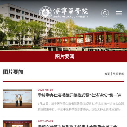
图片要闻
图片要闻
首页
图片要闻
2026-06-15
学校举办仁济书院开院仪式暨“仁济讲坛”第一讲
6月15日，济宁医学院仁济书院开院仪式暨“仁济讲坛”第一讲在太白湖
校区隆重举行。中国中医科学院学部委员、国医大师王新陆应邀出席
仪式，并做客“仁济讲坛”第一讲。尼山世界儒学中心（中国孔子基金
会秘书处）党委书记、副主任李世华，济宁市政协党组书记、主席霍
2026-05-29
学校召开第九届教职工代表大会暨第十届工会会员代表大会第二次会议
媛媛，学校党委书记卢国华出席书院开院仪式并致辞；学校党委副书